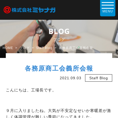
BLOG
ブログ
HOME
ブログ
Staff Blog
各務原商工会義所会報
各務原商工会義所会報
2021.09.03
Staff Blog
こんにちは、工場長です。
９月に入りましたね。大気が不安定なせいか寒暖差が激
しく体調管理が難しい季節になってきました。